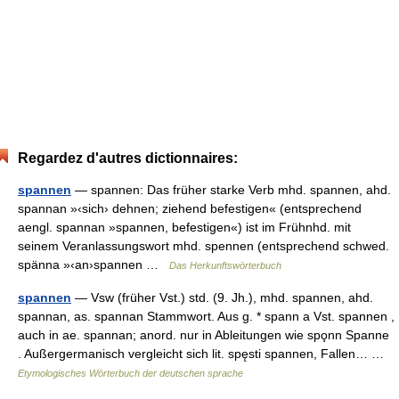
Regardez d'autres dictionnaires:
spannen
— spannen: Das früher starke Verb mhd. spannen, ahd.
spannan »‹sich› dehnen; ziehend befestigen« (entsprechend
aengl. spannan »spannen, befestigen«) ist im Frühnhd. mit
seinem Veranlassungswort mhd. spennen (entsprechend schwed.
spänna »‹an›spannen …
Das Herkunftswörterbuch
spannen
— Vsw (früher Vst.) std. (9. Jh.), mhd. spannen, ahd.
spannan, as. spannan Stammwort. Aus g. * spann a Vst. spannen ,
auch in ae. spannan; anord. nur in Ableitungen wie spo̧nn Spanne
. Außergermanisch vergleicht sich lit. spęsti spannen, Fallen… …
Etymologisches Wörterbuch der deutschen sprache