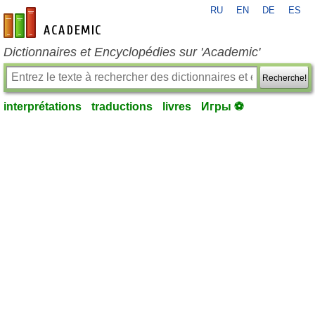
RU
EN
DE
ES
fr-academic.com
Dictionnaires et Encyclopédies sur 'Academic'
Recherche!
interprétations
traductions
livres
Игры ⚽