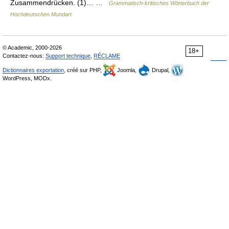
Zusammendrücken. (1)… …
Grammatisch-kritisches Wörterbuch der
Hochdeutschen Mundart
© Academic, 2000-2026
18+
Contactez-nous:
Support technique
,
RÉCLAME
Dictionnaires exportation
, créé sur PHP,
Joomla,
Drupal,
WordPress, MODx.